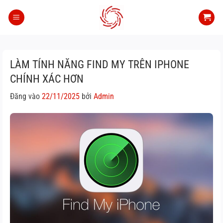
Bỏ
qua
nội
dung
LÀM TÍNH NĂNG FIND MY TRÊN IPHONE
CHÍNH XÁC HƠN
Đăng vào
22/11/2025
bởi
Admin