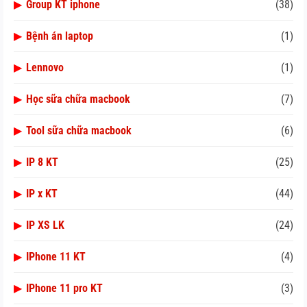
▶
Group KT iphone
(38)
▶
Bệnh án laptop
(1)
▶
Lennovo
(1)
▶
Học sữa chữa macbook
(7)
▶
Tool sữa chữa macbook
(6)
▶
IP 8 KT
(25)
▶
IP x KT
(44)
▶
IP XS LK
(24)
▶
IPhone 11 KT
(4)
▶
IPhone 11 pro KT
(3)