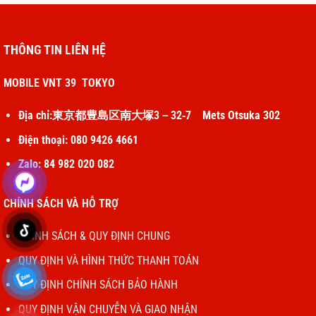
THÔNG TIN LIÊN HỆ
MOBILE VNT 39 TOKYO
Địa chỉ:東京都豊島区南大塚3－32‐7 Mets Otsuka 302
Điện thoại: 080 9426 4661
Zalo: 84 982 020 082
CHÍNH SÁCH VÀ HỖ TRỢ
CHÍNH SÁCH & QUY ĐỊNH CHUNG
QUY ĐỊNH VÀ HÌNH THỨC THANH TOÁN
QUY ĐỊNH CHÍNH SÁCH BẢO HÀNH
QUY ĐỊNH VẬN CHUYỄN VÀ GIAO NHẬN