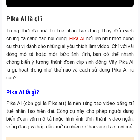
Pika AI là gì?
Trong thời đại mà trí tuệ nhân tạo đang thay đổi cách
chúng ta sáng tạo nội dung,
Pika AI
nổi lên như một công
cụ thú vị dành cho những ai yêu thích làm video. Chỉ với vài
dòng mô tả hoặc một bức ảnh tĩnh, bạn có thể nhanh
chóng biến ý tưởng thành đoạn clip sinh động. Vậy Pika AI
là gì, hoạt động như thế nào và cách sử dụng Pika AI ra
sao?
Pika AI là gì?
Pika AI (còn gọi là Pika.art) là nền tảng tạo video bằng trí
tuệ nhân tạo hiện đại. Công cụ này cho phép người dùng
biến đoạn văn mô tả hoặc hình ảnh tĩnh thành video ngắn,
sống động và hấp dẫn, mở ra nhiều cơ hội sáng tạo mới mẻ.