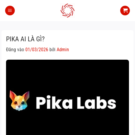
Bỏ
qua
nội
dung
PIKA AI LÀ GÌ?
Đăng vào
01/03/2026
bởi
Admin