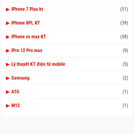
▶
IPhone 7 Plus kt
(51)
▶
IPhone 8PL KT
(39)
▶
IPhone xs max KT
(38)
▶
IPro 12 Pro max
(9)
▶
Lý thuyết KT điện tử mobile
(5)
▶
Samsung
(2)
▶
A55
(1)
▶
M12
(1)