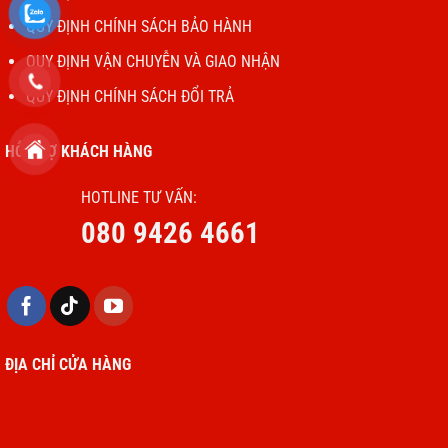
QUY ĐỊNH CHÍNH SÁCH BẢO HÀNH
QUY ĐỊNH VẬN CHUYỄN VÀ GIAO NHẬN
QUY ĐỊNH CHÍNH SÁCH ĐỔI TRẢ
HỖ TRỢ KHÁCH HÀNG
HOTLINE TƯ VẤN:
080 9426 4661
ĐỊA CHỈ CỬA HÀNG