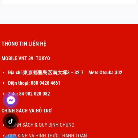
THÔNG TIN LIÊN HỆ
MOBILE VNT 39 TOKYO
Địa chỉ:東京都豊島区南大塚3－32‐7 Mets Otsuka 302
Điện thoại: 080 9426 4661
Zalo: 84 982 020 082
CHÍNH SÁCH VÀ HỖ TRỢ
CHÍNH SÁCH & QUY ĐỊNH CHUNG
QUY ĐỊNH VÀ HÌNH THỨC THANH TOÁN