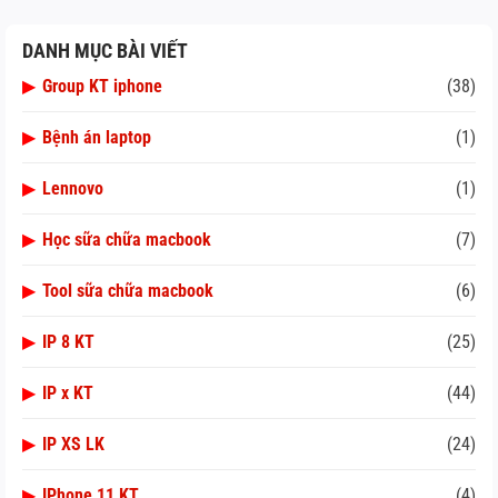
DANH MỤC BÀI VIẾT
▶
Group KT iphone
(38)
▶
Bệnh án laptop
(1)
▶
Lennovo
(1)
▶
Học sữa chữa macbook
(7)
▶
Tool sữa chữa macbook
(6)
▶
IP 8 KT
(25)
▶
IP x KT
(44)
▶
IP XS LK
(24)
▶
IPhone 11 KT
(4)