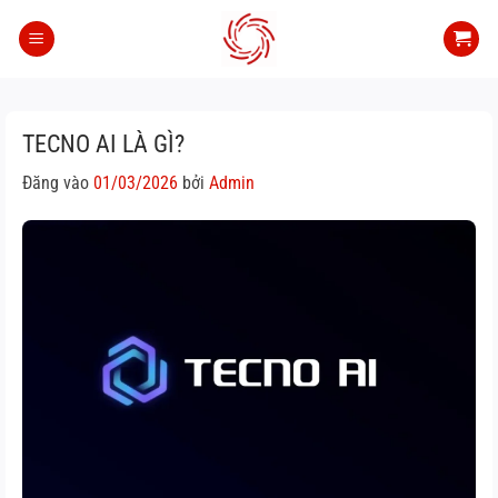
Bỏ
qua
nội
dung
TECNO AI LÀ GÌ?
Đăng vào
01/03/2026
bởi
Admin