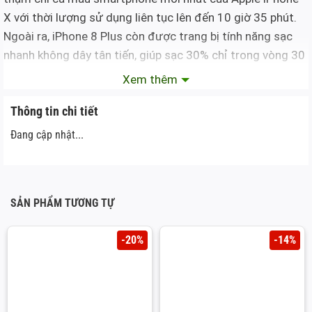
X với thời lượng sử dụng liên tục lên đến 10 giờ 35 phút.
Ngoài ra, iPhone 8 Plus còn được trang bị tính năng sạc
nhanh không dây tân tiến, giúp sạc 30% chỉ trong vòng 30
phút.
Xem thêm
Thay pin iphone 8 Plus
Thông tin chi tiết
Đang cập nhật...
Những điều bạn cần biết trước khi thay pin điện thoại
iPhone 8 Plus
Thay pin iphone 8 Plus
SẢN PHẨM TƯƠNG TỰ
1. Nguyên nhân dẫn đến tình trạng chai pin trên iPhone
-20%
-14%
Thay pin iphone 8 Plus
Dù được nhà sản xuất trang bị viên pin có dung lượng lớn
đến đâu thì sau thời gian dài sử dụng cũng sẽ xuất hiện