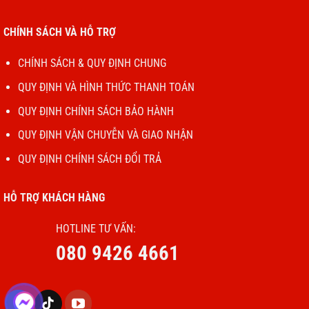
chính hãng đạt chuẩn an toàn, quy chuẩn kỹ thuật quốc
gia về pin Lithium cho thiết bị cầm tay. Với các chứng chỉ
CHÍNH SÁCH VÀ HỖ TRỢ
như CE & RoHS, UN 8.3, MSDS, ISO 9001:2015 và QCVN
CHÍNH SÁCH & QUY ĐỊNH CHUNG
101:2016/BTTTT.
QUY ĐỊNH VÀ HÌNH THỨC THANH TOÁN
Bên cạnh đó, khi thay pin Supitec tại Điện Thoại Vui khách
QUY ĐỊNH CHÍNH SÁCH BẢO HÀNH
hàng còn được bảo hành 1 đổi 1 đối với các lỗi do nhà sản
QUY ĐỊNH VẬN CHUYỄN VÀ GIAO NHẬN
xuất trong vòng 1 năm. Điều kiện áp dụng bảo hành là
những sản phẩm còn nguyên vẹn, tem bảo hành đầy đủ.
QUY ĐỊNH CHÍNH SÁCH ĐỔI TRẢ
HỖ TRỢ KHÁCH HÀNG
Thay pin iphone 8 Plus
HOTLINE TƯ VẤN:
080 9426 4661