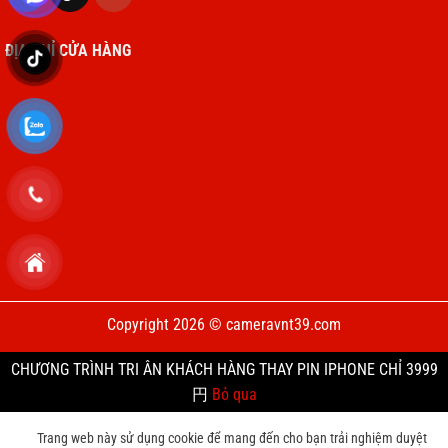
ĐỊA CHỈ CỬA HÀNG
Copyright 2026 © cameravnt39.com
CHƯƠNG TRÌNH TRI ÂN KHÁCH HÀNG THAY PIN IPHONE CHỈ 3999
円
Bỏ qua
Trang web này sử dụng cookie để mang đến cho bạn trải nghiệm duyệt