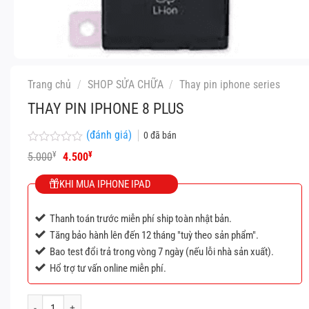
Trang chủ
/
SHOP SỬA CHỮA
/
Thay pin iphone series
THAY PIN IPHONE 8 PLUS
(đánh giá)
0
đã bán
Được
Giá
Giá
¥
¥
5.000
4.500
xếp
gốc
hiện
hạng
là:
tại
KHI MUA IPHONE IPAD
0
5.000¥.
là:
5
4.500¥.
sao
Thanh toán trước miễn phí ship toàn nhật bản.
Tăng bảo hành lên đến 12 tháng "tuỳ theo sản phẩm".
Bao test đổi trả trong vòng 7 ngày (nếu lỗi nhà sản xuất).
Hổ trợ tư vấn online miễn phí.
Thay pin iphone 8 Plus số lượng