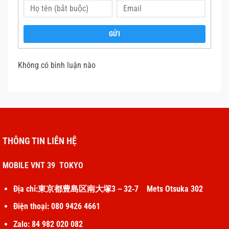
Đầu tiên, vào
Cài đặt → Quyền riêng tư → Chuẩn đoán &
Sử dụng → Gửi tự động
GỬI
Sau khoảng 2 ngày tiến hành kiểm tra lại thao thao tác
Không có bình luận nào
như trên, trong mục chuẩn đoán dữ liệu tìm file log-
aggregated-xxx và tìm mục
com.apple.snapshot.battery.maxCapacity.
Tại đây bạn sẽ thấy một con số đại diện cho dung lượng
thực tế, số lần sạc của pin.
THÔNG TIN LIÊN HỆ
3. Linh kiện chính hãng và chế độ bảo hành lâu dài tại Mobile vnt
MOBILE VNT 39 TOKYO
39
Địa chỉ:東京都豊島区南大塚3－32‐7 Mets Otsuka 302
Đến với dịch vụ
thay pin iPhone 8 Plus
tại Điện Thoại Vui,
Điện thoại: 080 9426 4661
khách hàng sẽ được thay thế bằng pin Li – ion lõi Polymer
tiêu chuẩn CE Châu Âu do Supitec phân với. Những viên pin
Zalo: 84 982 020 082