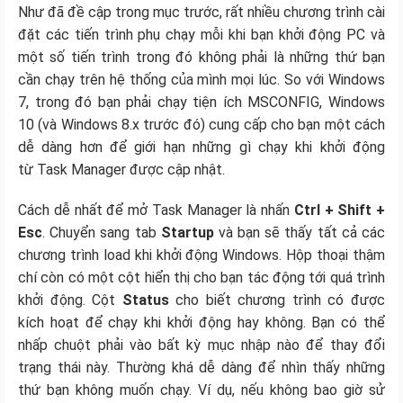
Như đã đề cập trong mục trước, rất nhiều chương trình cài
đặt các tiến trình phụ chạy mỗi khi bạn khởi động PC và
một số tiến trình trong đó không phải là những thứ bạn
cần chạy trên hệ thống của mình mọi lúc. So với Windows
7, trong đó bạn phải chạy tiện ích MSCONFIG, Windows
10 (và Windows 8.x trước đó) cung cấp cho bạn một cách
dễ dàng hơn để giới hạn những gì chạy khi khởi động
từ Task Manager được cập nhật.
Cách dễ nhất để mở Task Manager là nhấn
Ctrl + Shift +
Esc
. Chuyển sang tab
Startup
và bạn sẽ thấy tất cả các
chương trình load khi khởi động Windows. Hộp thoại thậm
chí còn có một cột hiển thị cho bạn tác động tới quá trình
khởi động. Cột
Status
cho biết chương trình có được
kích hoạt để chạy khi khởi động hay không. Bạn có thể
nhấp chuột phải vào bất kỳ mục nhập nào để thay đổi
trạng thái này. Thường khá dễ dàng để nhìn thấy những
thứ bạn không muốn chạy. Ví dụ, nếu không bao giờ sử