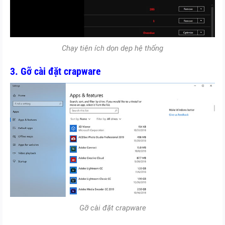
Chạy tiện ích dọn dẹp hệ thống
3. Gỡ cài đặt crapware
Gỡ cài đặt crapware