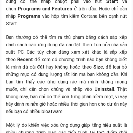
cũng có thể nhấp chuột phải vào nút
Start
và
chọn
Programs and Features
ở trên đầu. Hoặc chỉ cần
nhập
Programs
vào hộp tìm kiếm Cortana bên cạnh nút
Start.
Bạn thường có thể tìm ra thủ phạm bằng cách sắp xếp
danh sách các ứng dụng đã cài đặt theo tên của nhà sản
xuất PC. Các tùy chọn đáng xem xét khác là sắp xếp
theo
Recent
để xem có chương trình nào bạn không biết
là mình đã cài đặt hay không; hoặc theo
Size
, để loại bỏ
những mục có dung lượng rất lớn mà bạn không cần. Khi
bạn tìm thấy các ứng dụng rác mà mình không mong
muốn, chỉ cần chọn chúng và nhấp vào
Uninstall
. Thật
không may, bạn chỉ có thể xóa từng phần mềm một, vì vậy
hãy dành ra nửa giờ hoặc nhiều thời gian hơn cho dự án này
nếu bạn có nhiều bloatware.
Một lý do khiến việc xóa ứng dụng giúp tăng hiệu suất là
nhiều chương trình load các tiến trình tại thời điểm khởi