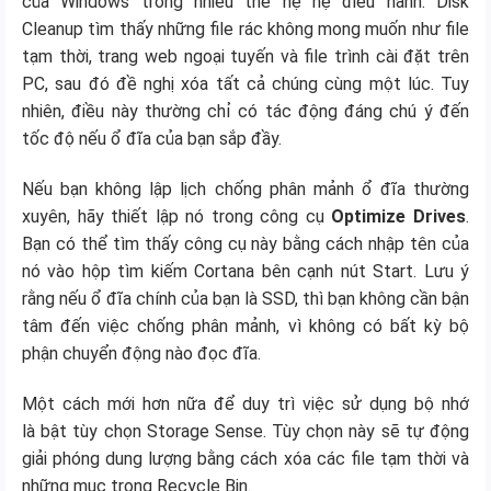
của Windows trong nhiều thế hệ hệ điều hành. Disk
Cleanup tìm thấy những file rác không mong muốn như file
tạm thời, trang web ngoại tuyến và file trình cài đặt trên
PC, sau đó đề nghị xóa tất cả chúng cùng một lúc. Tuy
nhiên, điều này thường chỉ có tác động đáng chú ý đến
tốc độ nếu ổ đĩa của bạn sắp đầy.
Nếu bạn không lập lịch chống phân mảnh ổ đĩa thường
xuyên, hãy thiết lập nó trong công cụ
Optimize Drives
.
Bạn có thể tìm thấy công cụ này bằng cách nhập tên của
nó vào hộp tìm kiếm Cortana bên cạnh nút Start. Lưu ý
rằng nếu ổ đĩa chính của bạn là SSD, thì bạn không cần bận
tâm đến việc chống phân mảnh, vì không có bất kỳ bộ
phận chuyển động nào đọc đĩa.
Một cách mới hơn nữa để duy trì việc sử dụng bộ nhớ
là bật tùy chọn Storage Sense. Tùy chọn này sẽ tự động
giải phóng dung lượng bằng cách xóa các file tạm thời và
những mục trong Recycle Bin.