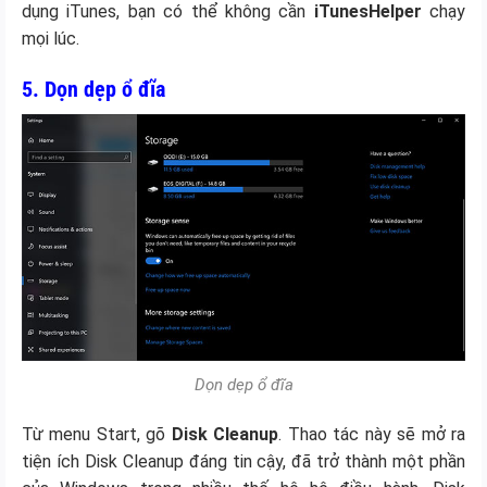
dụng iTunes, bạn có thể không cần
iTunesHelper
chạy
mọi lúc.
5. Dọn dẹp ổ đĩa
Dọn dẹp ổ đĩa
Từ menu Start, gõ
Disk Cleanup
. Thao tác này sẽ mở ra
tiện ích Disk Cleanup đáng tin cậy, đã trở thành một phần