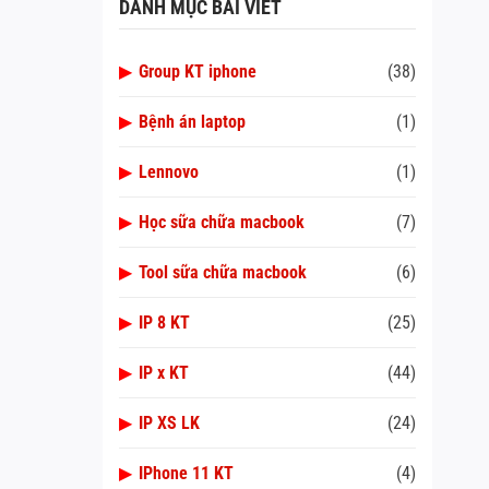
DANH MỤC BÀI VIẾT
▶
Group KT iphone
(38)
▶
Bệnh án laptop
(1)
▶
Lennovo
(1)
▶
Học sữa chữa macbook
(7)
▶
Tool sữa chữa macbook
(6)
▶
IP 8 KT
(25)
▶
IP x KT
(44)
▶
IP XS LK
(24)
▶
IPhone 11 KT
(4)