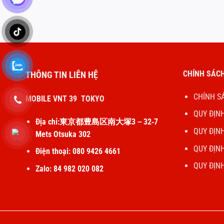
CHÍNH SÁCH
THÔNG TIN LIÊN HỆ
CHÍNH S
MOBILE VNT 39 TOKYO
QUY ĐỊN
Địa chỉ:東京都豊島区南大塚3－32‐7
QUY ĐỊN
Mets Otsuka 302
QUY ĐỊN
Điện thoại: 080 9426 4661
QUY ĐỊN
Zalo: 84 982 020 082