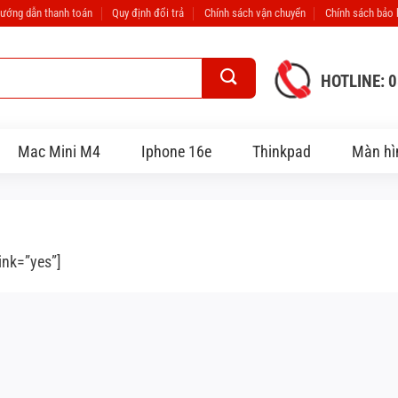
ướng dẫn thanh toán
Quy định đổi trả
Chính sách vận chuyển
Chính sách bảo
HOTLINE: 
Mac Mini M4
Iphone 16e
Thinkpad
Màn hì
ink=”yes”]