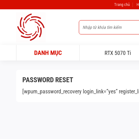
Bỏ
Trang chủ
H
qua
nội
Tìm
dung
kiếm:
DANH MỤC
RTX 5070 Ti
PASSWORD RESET
[wpum_password_recovery login_link=”yes” register_l