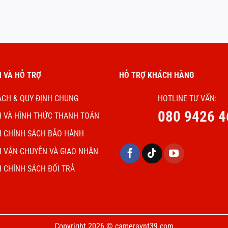
 VÀ HỖ TRỢ
HỖ TRỢ KHÁCH HÀNG
ÁCH & QUY ĐỊNH CHUNG
HOTLINE TƯ VẤN:
080 9426 4
H VÀ HÌNH THỨC THANH TOÁN
H CHÍNH SÁCH BẢO HÀNH
H VẬN CHUYỄN VÀ GIAO NHẬN
H CHÍNH SÁCH ĐỔI TRẢ
Copyright 2026 © cameravnt39.com