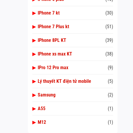
▶
IPhone 7 kt
(30)
▶
IPhone 7 Plus kt
(51)
▶
IPhone 8PL KT
(39)
▶
IPhone xs max KT
(38)
▶
IPro 12 Pro max
(9)
▶
Lý thuyết KT điện tử mobile
(5)
▶
Samsung
(2)
▶
A55
(1)
▶
M12
(1)