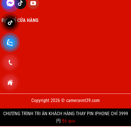
ĐỊA CHỈ CỬA HÀNG
Copyright 2026 © cameravnt39.com
CHƯƠNG TRÌNH TRI ÂN KHÁCH HÀNG THAY PIN IPHONE CHỈ 3999
円
Bỏ qua