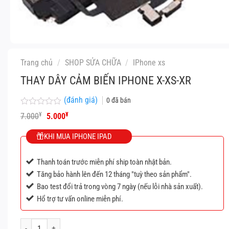
Trang chủ
/
SHOP SỬA CHỮA
/
IPhone xs
THAY DÂY CẢM BIẾN IPHONE X-XS-XR
(đánh giá)
0
đã bán
Được
Giá
Giá
¥
¥
7.000
5.000
xếp
gốc
hiện
hạng
là:
tại
KHI MUA IPHONE IPAD
0
7.000¥.
là:
5
5.000¥.
sao
Thanh toán trước miễn phí ship toàn nhật bản.
Tăng bảo hành lên đến 12 tháng "tuỳ theo sản phẩm".
Bao test đổi trả trong vòng 7 ngày (nếu lỗi nhà sản xuất).
Hổ trợ tư vấn online miễn phí.
Thay dây cảm biến iphone x-xs-xr số lượng