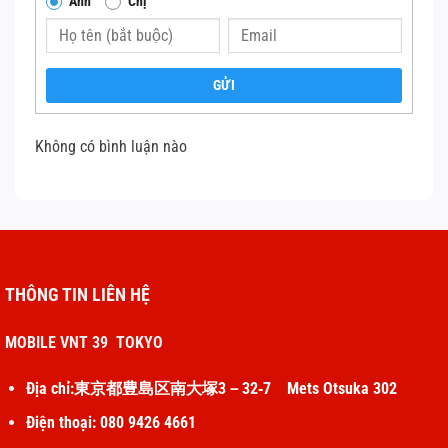
Anh
Chị
thể cảm biến đã bị hỏng phần cứng. Hãy
mang thiết bị đến trung tâm bảo hành Apple
hoặc cơ sở sửa chữa uy tín để được kiểm tra
GỬI
và thay thế linh kiện nếu cần thiết.
Thay dây cảm biến iphone x-xs-xr
Không có bình luận nào
Việc bảo quản iPhone cẩn thận, tránh va đập và tiếp xúc
với nước, cùng với việc vệ sinh định kỳ, sẽ giúp duy trì chức
năng của cảm biến tiệm cận và đảm bảo trải nghiệm sử
dụng tốt nhất.
THÔNG TIN LIÊN HỆ
MOBILE VNT 39 TOKYO
Địa chỉ:東京都豊島区南大塚3－32‐7 Mets Otsuka 302
Điện thoại: 080 9426 4661